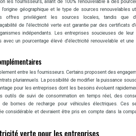
 selon les fournisseurs, allant de 100% renouvelable à des pourc
l’origine géographique et le type de sources renouvelables ut
ines offres privilégient les sources locales, tandis que d
abilité de l’électricité verte est garantie par des certificats d’o
d’organismes indépendants. Les entreprises soucieuses de leur
es avec un pourcentage élevé d’électricité renouvelable et une 
 complémentaires
ablement entre les fournisseurs. Certains proposent des engage
trats pluriannuels. La possibilité de modifier la puissance sousc
avantage pour les entreprises dont les besoins évoluent rapideme
es outils de suivi de consommation en temps réel, des conse
ion de bornes de recharge pour véhicules électriques. Ces s
tée considérable et devraient être pris en compte dans la comp
tricité verte pour les entreprises