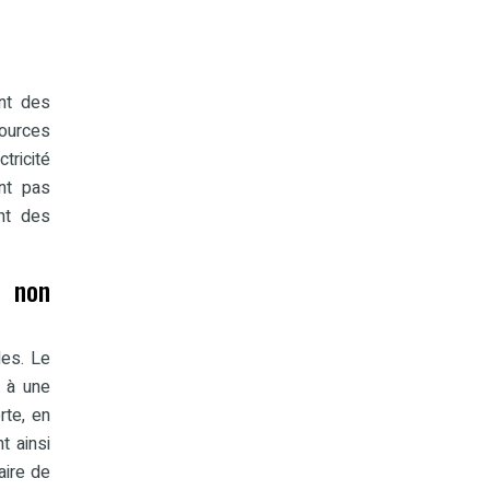
nt des
sources
tricité
nt pas
nt des
t non
les. Le
s à une
rte, en
t ainsi
aire de