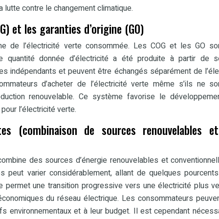
la lutte contre le changement climatique.
G) et les garanties d’origine (GO)
ine de l’électricité verte consommée. Les COG et les GO so
e quantité donnée d’électricité a été produite à partir de 
es indépendants et peuvent être échangés séparément de l’élec
ommateurs d’acheter de l’électricité verte même s’ils ne so
duction renouvelable. Ce système favorise le développeme
ur l’électricité verte.
ixtes (combinaison de sources renouvelables e
combine des sources d’énergie renouvelables et conventionnel
res peut varier considérablement, allant de quelques pourcent
e permet une transition progressive vers une électricité plus ve
 économiques du réseau électrique. Les consommateurs peuven
tifs environnementaux et à leur budget. Il est cependant nécess