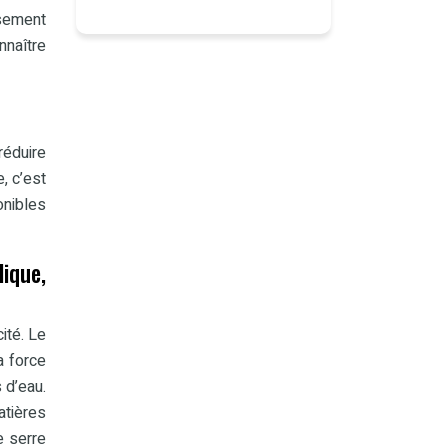
ssement
nnaître
réduire
, c’est
onibles
ique,
ité. Le
a force
 d’eau.
atières
e serre