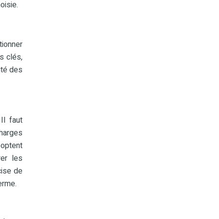
oisie.
tionner
s clés,
lité des
Il faut
harges
 optent
rer les
cise de
terme.