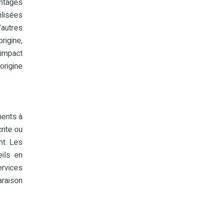
entages
ilisées
’autres
rigine,
 impact
origine
ments à
rite ou
nt. Les
ils en
ervices
araison