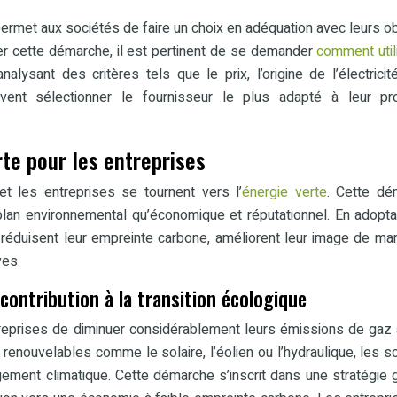
permet aux sociétés de faire un choix en adéquation avec leurs ob
er cette démarche, il est pertinent de se demander
comment util
analysant des critères tels que le prix, l’origine de l’électricit
euvent sélectionner le fournisseur le plus adapté à leur pr
rte pour les entreprises
 et les entreprises se tournent vers l’
énergie verte
. Cette dé
plan environnemental qu’économique et réputationnel. En adopt
 réduisent leur empreinte carbone, améliorent leur image de ma
ves.
contribution à la transition écologique
ntreprises de diminuer considérablement leurs émissions de gaz 
renouvelables comme le solaire, l’éolien ou l’hydraulique, les s
ngement climatique. Cette démarche s’inscrit dans une stratégie 