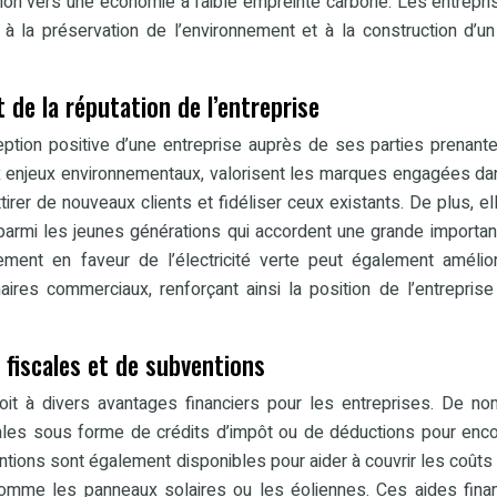
tion vers une économie à faible empreinte carbone. Les entrepri
si à la préservation de l’environnement et à la construction d’un
 de la réputation de l’entreprise
rception positive d’une entreprise auprès de ses parties prenant
 enjeux environnementaux, valorisent les marques engagées d
rer de nouveaux clients et fidéliser ceux existants. De plus, el
 parmi les jeunes générations qui accordent une grande importa
ment en faveur de l’électricité verte peut également amélio
aires commerciaux, renforçant ainsi la position de l’entreprise
s fiscales et de subventions
droit à divers avantages financiers pour les entreprises. De n
ales sous forme de crédits d’impôt ou de déductions pour enc
tions sont également disponibles pour aider à couvrir les coûts i
 comme les panneaux solaires ou les éoliennes. Ces aides fina