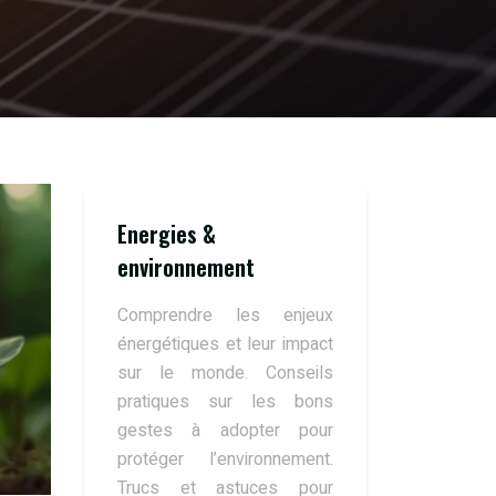
Energies &
environnement
Comprendre les enjeux
énergétiques et leur impact
sur le monde. Conseils
pratiques sur les bons
gestes à adopter pour
protéger l’environnement.
Trucs et astuces pour